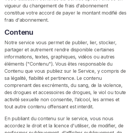
c
vigueur du changement de frais d'abonnement
u
constitue votre accord de payer le montant modifié des
s
frais d'abonnement.
Contenu
R
E
Notre service vous permet de publier, lier, stocker,
C
partager et autrement rendre disponible certaines
H
E
informations, textes, graphiques, vidéos ou autres
R
éléments ("Contenu"). Vous êtes responsable du
C
Contenu que vous publiez sur le Service, y compris de
H
E
sa légalité, fiabilité et pertinence. Le contenu
R
comprenant des excréments, du sang, de la violence,
des drogues et accessoires de drogues, le viol ou toute
activité sexuelle non consentie, l’alcool, les armes et
tout autre contenu offensant est interdit.
En publiant du contenu sur le service, vous nous
C
accordez le droit et la licence d'utiliser, de modifier, de
o
performer publiquement, d'afficher publiquement, de