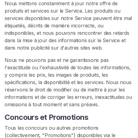
Nous mettons constamment à jour notre offre de
v
produits et services sur le Service. Les produits ou
e
services disponibles sur notre Service peuvent être mal
n
étiquetés, décrits de manière incorrecte, ou
d
indisponibles, et nous pouvons rencontrer des retards
e
dans la mise à jour des informations sur le Service et
u
dans notre publicité sur d'autres sites web.
r
s
Nous ne pouvons pas et ne garantissons pas
l'exactitude ou l'exhaustivité de toutes les informations,
S
y compris les prix, les images de produits, les
p
spécifications, la disponibilité et les services. Nous nous
i
réservons le droit de modifier ou de mettre à jour les
t
informations et de corriger les erreurs, inexactitudes ou
C
omissions à tout moment et sans préavis.
o
Concours et Promotions
n
t
Tous les concours ou autres promotions
e
(collectivement, "Promotions") disponibles via le