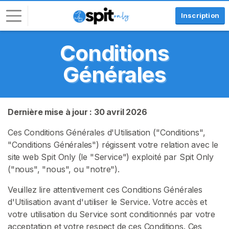
Inscription
Conditions
C
o
Générales
n
n
e
x
Dernière mise à jour : 30 avril 2026
i
Ces Conditions Générales d'Utilisation ("Conditions",
o
"Conditions Générales") régissent votre relation avec le
n
site web Spit Only (le "Service") exploité par Spit Only
("nous", "nous", ou "notre").
I
N
S
Veuillez lire attentivement ces Conditions Générales
C
d'Utilisation avant d'utiliser le Service. Votre accès et
R
votre utilisation du Service sont conditionnés par votre
I
V
acceptation et votre respect de ces Conditions. Ces