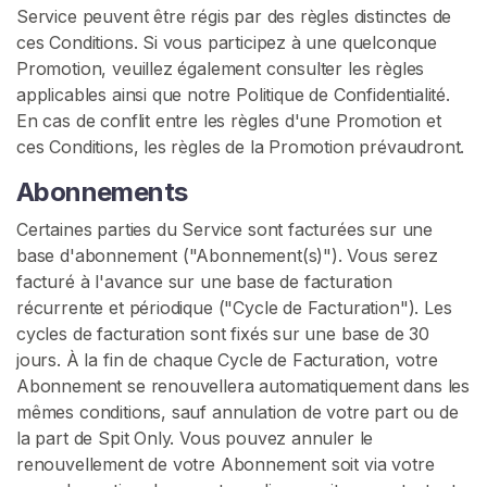
n
Service peuvent être régis par des règles distinctes de
t
ces Conditions. Si vous participez à une quelconque
Promotion, veuillez également consulter les règles
F
applicables ainsi que notre Politique de Confidentialité.
é
En cas de conflit entre les règles d'une Promotion et
t
ces Conditions, les règles de la Promotion prévaudront.
i
c
Abonnements
h
Certaines parties du Service sont facturées sur une
i
base d'abonnement ("Abonnement(s)"). Vous serez
s
facturé à l'avance sur une base de facturation
m
récurrente et périodique ("Cycle de Facturation"). Les
e
cycles de facturation sont fixés sur une base de 30
D
jours. À la fin de chaque Cycle de Facturation, votre
e
Abonnement se renouvellera automatiquement dans les
L
mêmes conditions, sauf annulation de votre part ou de
a
la part de Spit Only. Vous pouvez annuler le
S
renouvellement de votre Abonnement soit via votre
a