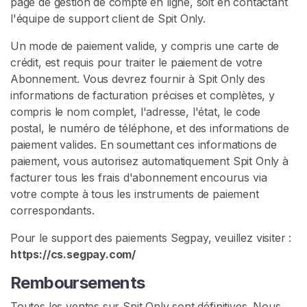
page de gestion de compte en ligne, soit en contactant
l
l'équipe de support client de Spit Only.
i
v
Un mode de paiement valide, y compris une carte de
e
crédit, est requis pour traiter le paiement de votre
Abonnement. Vous devrez fournir à Spit Only des
F
informations de facturation précises et complètes, y
é
compris le nom complet, l'adresse, l'état, le code
t
postal, le numéro de téléphone, et des informations de
i
paiement valides. En soumettant ces informations de
c
paiement, vous autorisez automatiquement Spit Only à
h
facturer tous les frais d'abonnement encourus via
i
votre compte à tous les instruments de paiement
s
correspondants.
m
e
Pour le support des paiements Segpay, veuillez visiter :
D
https://cs.segpay.com/
e
Remboursements
L
a
Toutes les ventes sur Spit Only sont définitives. Nous