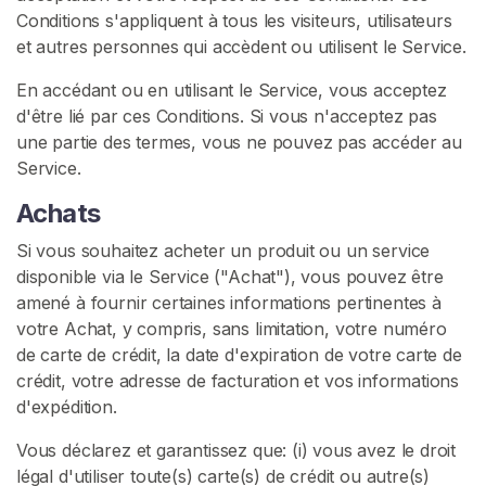
E
Conditions s'appliquent à tous les visiteurs, utilisateurs
Z
et autres personnes qui accèdent ou utilisent le Service.
-
V
En accédant ou en utilisant le Service, vous acceptez
O
U
d'être lié par ces Conditions. Si vous n'acceptez pas
S
une partie des termes, vous ne pouvez pas accéder au
G
Service.
R
A
T
Achats
U
I
Si vous souhaitez acheter un produit ou un service
T
disponible via le Service ("Achat"), vous pouvez être
E
amené à fournir certaines informations pertinentes à
M
E
votre Achat, y compris, sans limitation, votre numéro
N
de carte de crédit, la date d'expiration de votre carte de
T
crédit, votre adresse de facturation et vos informations
>
d'expédition.
Vous déclarez et garantissez que: (i) vous avez le droit
A
légal d'utiliser toute(s) carte(s) de crédit ou autre(s)
c