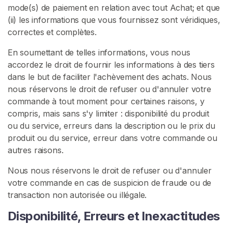
mode(s) de paiement en relation avec tout Achat; et que
c
(ii) les informations que vous fournissez sont véridiques,
u
correctes et complètes.
e
i
En soumettant de telles informations, vous nous
l
accordez le droit de fournir les informations à des tiers
dans le but de faciliter l'achèvement des achats. Nous
nous réservons le droit de refuser ou d'annuler votre
P
commande à tout moment pour certaines raisons, y
a
compris, mais sans s'y limiter : disponibilité du produit
r
ou du service, erreurs dans la description ou le prix du
c
produit ou du service, erreur dans votre commande ou
o
autres raisons.
u
r
Nous nous réservons le droit de refuser ou d'annuler
i
votre commande en cas de suspicion de fraude ou de
r
transaction non autorisée ou illégale.
l
e
Disponibilité, Erreurs et Inexactitudes
s