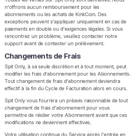
B
n'offrons aucun remboursement pour les
a
abonnements ou les achats de KinkCoin. Des
v
exceptions peuvent s'appliquer uniquement en cas de
e
paiements en double ou d'exigences légales. Si vous
rencontrez un problème, veuillez contacter notre
F
support avant de contester un prélèvement.
é
t
Changements de Frais
i
Spit Only, à sa seule discrétion et à tout moment, peut
c
modifier les frais d'abonnement pour les Abonnements.
h
Tout changement de frais d'abonnement deviendra
i
effectif à la fin du Cycle de Facturation alors en cours.
s
m
Spit Only vous fournira un préavis raisonnable de tout
e
changement de frais d'abonnement pour vous
D
permettre de résilier votre Abonnement avant que ces
u
modifications ne deviennent effectives.
M
u
Votre utilisation continue du Service après l'entrée en