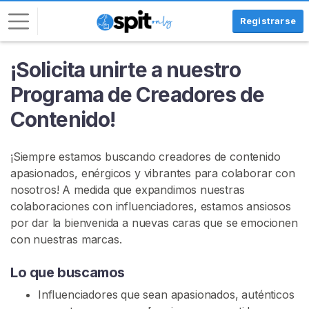
Registrarse
¡Solicita unirte a nuestro
I
n
Programa de Creadores de
i
Contenido!
c
i
a
¡Siempre estamos buscando creadores de contenido
r
apasionados, enérgicos y vibrantes para colaborar con
S
nosotros! A medida que expandimos nuestras
e
colaboraciones con influenciadores, estamos ansiosos
s
por dar la bienvenida a nuevas caras que se emocionen
i
con nuestras marcas.
ó
n
Lo que buscamos
Influenciadores que sean apasionados, auténticos
R
E