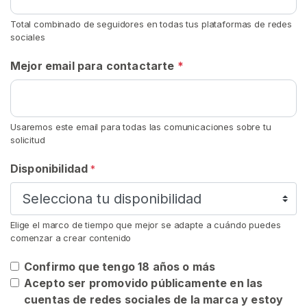
i
c
Total combinado de seguidores en todas tus plataformas de redes
sociales
h
e
Mejor email para contactarte
*
P
o
r
L
Usaremos este email para todas las comunicaciones sobre tu
a
solicitud
S
Disponibilidad
*
a
l
i
v
Elige el marco de tiempo que mejor se adapte a cuándo puedes
a
comenzar a crear contenido
Confirmo que tengo 18 años o más
F
Acepto ser promovido públicamente en las
e
cuentas de redes sociales de la marca y estoy
t