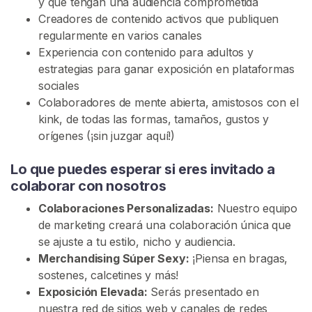
y que tengan una audiencia comprometida
G
Creadores de contenido activos que publiquen
I
regularmente en varios canales
S
T
Experiencia con contenido para adultos y
R
estrategias para ganar exposición en plataformas
A
sociales
R
S
Colaboradores de mente abierta, amistosos con el
E
kink, de todas las formas, tamaños, gustos y
G
orígenes (¡sin juzgar aquí!)
R
A
T
Lo que puedes esperar si eres invitado a
I
colaborar con nosotros
S
>
Colaboraciones Personalizadas:
Nuestro equipo
de marketing creará una colaboración única que
se ajuste a tu estilo, nicho y audiencia.
I
Merchandising Súper Sexy:
¡Piensa en bragas,
n
sostenes, calcetines y más!
i
Exposición Elevada:
Serás presentado en
c
nuestra red de sitios web y canales de redes