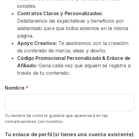
i
sociales.
o
Contratos Claros y Personalizados:
Detallaremos las expectativas y beneficios por
E
adelantado para que todos estemos en la misma
x
página.
p
Apoyo Creativo:
Te asistiremos con la creación
l
de contenido de marca, ideas y diseño.
o
Código Promocional Personalizado & Enlace de
r
Afiliado:
Gana cada vez que alguien se registre a
a
través de tu contenido.
r
V
Nombre
*
e
n
d
e
Tu nombre tal como te gustaría que apareciera en las
comunicaciones con nosotros
d
o
Tu enlace de perfil (si tienes una cuenta existente)
r