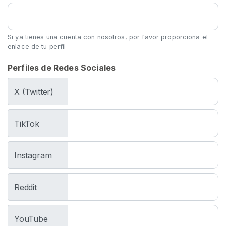
e
s
Si ya tienes una cuenta con nosotros, por favor proporciona el
enlace de tu perfil
S
p
Perfiles de Redes Sociales
i
t
X (Twitter)
C
o
n
TikTok
t
e
Instagram
n
i
d
Reddit
o
F
YouTube