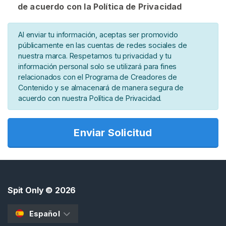
de acuerdo con la Política de Privacidad
i
c
h
Al enviar tu información, aceptas ser promovido
e
públicamente en las cuentas de redes sociales de
D
nuestra marca. Respetamos tu privacidad y tu
información personal solo se utilizará para fines
e
relacionados con el Programa de Creadores de
M
Contenido y se almacenará de manera segura de
o
acuerdo con nuestra Política de Privacidad.
c
o
s
Enviar Solicitud
B
U
S
C
Spit Only
© 2026
A
R
Español