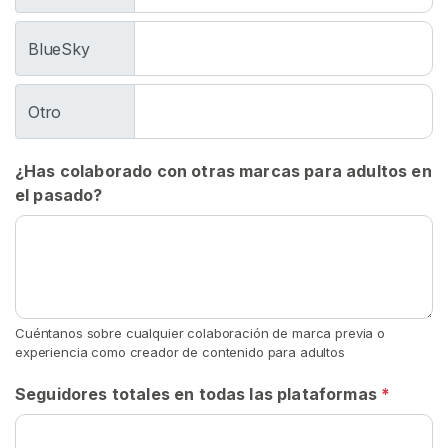
e
t
BlueSky
i
c
h
Otro
e
D
¿Has colaborado con otras marcas para adultos en
e
el pasado?
E
s
c
u
p
i
Cuéntanos sobre cualquier colaboración de marca previa o
r
experiencia como creador de contenido para adultos
F
Seguidores totales en todas las plataformas
*
e
t