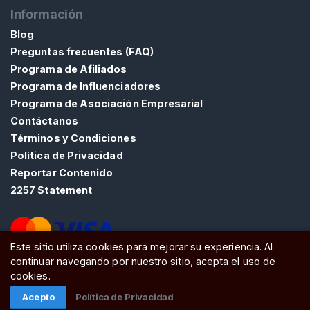
Información
Blog
Preguntas frecuentes (FAQ)
C
Programa de Afiliados
o
Programa de Influenciadores
n
Programa de Asociación Empresarial
t
Contáctanos
a
Términos y Condiciones
c
Política de Privacidad
t
o
Reportar Contenido
/
2257 Statement
S
o
p
Este sitio utiliza cookies para mejorar su experiencia. Al
o
continuar navegando por nuestro sitio, acepta el uso de
ATW Ltd, Essex, SS0 7EU, United Kingdom
r
cookies.
t
Acepto
Política de Privacidad
e