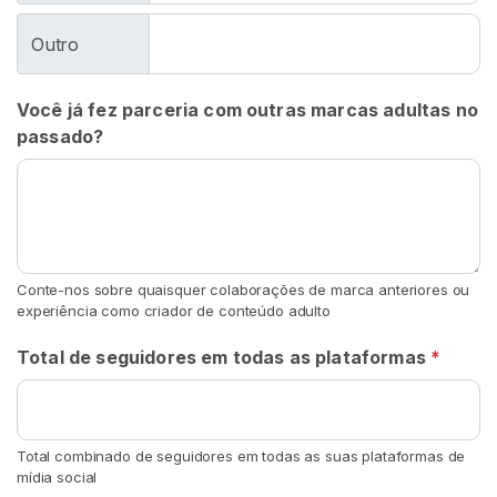
C
u
Outro
s
p
Você já fez parceria com outras marcas adultas no
e
passado?
F
e
t
i
c
Conte-nos sobre quaisquer colaborações de marca anteriores ou
h
experiência como criador de conteúdo adulto
e
P
Total de seguidores em todas as plataformas
*
o
r
S
a
Total combinado de seguidores em todas as suas plataformas de
mídia social
l