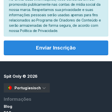
R
promovido publicamente nas contas de mídia social da
O
nossa marca. Respeitamos sua privacidade e suas
C
informações pessoais serão usadas apenas para fins
U
relacionados ao Programa de Criadores de Conteúdo e
R
A
serão armazenadas de forma segura, de acordo com
R
nossa Política de Privacidade.
Enviar Inscrição
C
o
n
Spit Only
© 2026
t
a
Portugiesisch
t
Informações
o
/
Blog
S