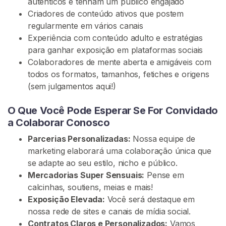
autênticos e tenham um público engajado
G
Criadores de conteúdo ativos que postem
R
Á
regularmente em vários canais
T
Experiência com conteúdo adulto e estratégias
I
para ganhar exposição em plataformas sociais
S
>
Colaboradores de mente aberta e amigáveis com
todos os formatos, tamanhos, fetiches e origens
(sem julgamentos aqui!)
I
n
O Que Você Pode Esperar Se For Convidado
í
a Colaborar Conosco
c
Parcerias Personalizadas:
Nossa equipe de
i
marketing elaborará uma colaboração única que
o
se adapte ao seu estilo, nicho e público.
Mercadorias Super Sensuais:
Pense em
P
calcinhas, soutiens, meias e mais!
r
Exposição Elevada:
Você será destaque em
o
nossa rede de sites e canais de mídia social.
c
Contratos Claros e Personalizados:
Vamos