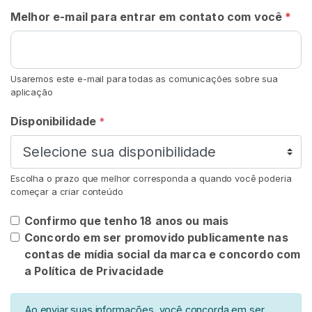
i
Melhor e-mail para entrar em contato com você
*
v
a
F
Usaremos este e-mail para todas as comunicações sobre sua
e
aplicação
t
Disponibilidade
i
*
c
h
e
Escolha o prazo que melhor corresponda a quando você poderia
D
começar a criar conteúdo
e
Confirmo que tenho 18 anos ou mais
M
Concordo em ser promovido publicamente nas
u
contas de mídia social da marca e concordo com
c
a Política de Privacidade
o
P
Ao enviar suas informações, você concorda em ser