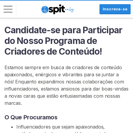
Inscreva-se
Candidate-se para Participar
E
n
do Nosso Programa de
t
Criadores de Conteúdo!
r
a
r
Estamos sempre em busca de criadores de conteúdo
apaixonados, enérgicos e vibrantes para se juntar a
I
nós! Enquanto expandimos nossas colaborações com
N
S
influenciadores, estamos ansiosos para dar boas-vindas
C
a novas caras que estão entusiasmadas com nossas
R
marcas.
E
V
A
O Que Procuramos
-
S
Influenciadores que sejam apaixonados,
E