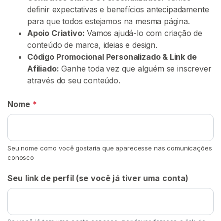
u
definir expectativas e benefícios antecipadamente
r
para que todos estejamos na mesma página.
a
Apoio Criativo:
Vamos ajudá-lo com criação de
r
conteúdo de marca, ideias e design.
V
Código Promocional Personalizado & Link de
e
Afiliado:
Ganhe toda vez que alguém se inscrever
n
através do seu conteúdo.
d
e
Nome
*
d
o
r
e
Seu nome como você gostaria que aparecesse nas comunicações
conosco
s
Seu link de perfil (se você já tiver uma conta)
S
p
i